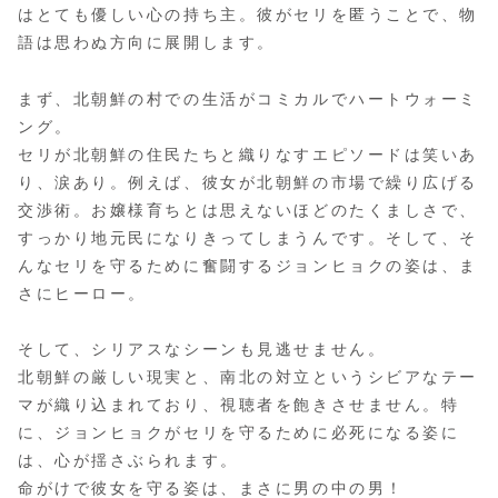
はとても優しい心の持ち主。彼がセリを匿うことで、物
語は思わぬ方向に展開します。
まず、北朝鮮の村での生活がコミカルでハートウォーミ
ング。
セリが北朝鮮の住民たちと織りなすエピソードは笑いあ
り、涙あり。例えば、彼女が北朝鮮の市場で繰り広げる
交渉術。お嬢様育ちとは思えないほどのたくましさで、
すっかり地元民になりきってしまうんです。そして、そ
んなセリを守るために奮闘するジョンヒョクの姿は、ま
さにヒーロー。
そして、シリアスなシーンも見逃せません。
北朝鮮の厳しい現実と、南北の対立というシビアなテー
マが織り込まれており、視聴者を飽きさせません。特
に、ジョンヒョクがセリを守るために必死になる姿に
は、心が揺さぶられます。
命がけで彼女を守る姿は、まさに男の中の男！