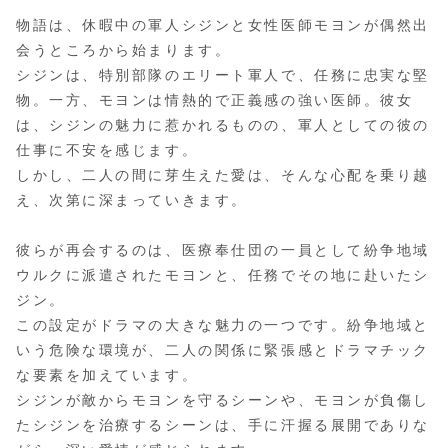
物語は、休暇中の軍人シジンと女性医師モヨンが偶然出
会うところから始まります。
シジンは、特別部隊のエリート軍人で、任務に忠実な堅
物。一方、モヨンは情熱的で正義感の強い医師。彼女
は、シジンの魅力に惹かれるものの、軍人としての彼の
仕事に不安を感じます。
しかし、二人の間に芽生えた愛は、そんな心配を乗り越
え、次第に深まっていきます。
彼らが再会するのは、医療奉仕団の一員として紛争地域
ウルクに派遣されたモヨンと、任務でその地に赴いたシ
ジン。
この設定がドラマの大きな魅力の一つです。紛争地域と
いう危険な環境が、二人の関係に緊張感とドラマチック
な要素を加えています。
シジンが敵からモヨンを守るシーンや、モヨンが負傷し
たシジンを治療するシーンは、手に汗握る展開でありな