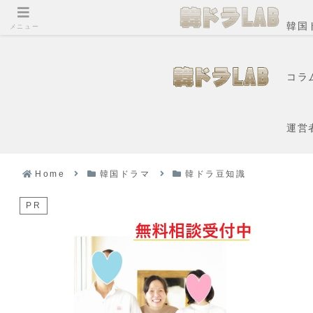
韓国
メニュー
コラ
運営
Home
韓国ドラマ
韓ドラ豆知識
PR