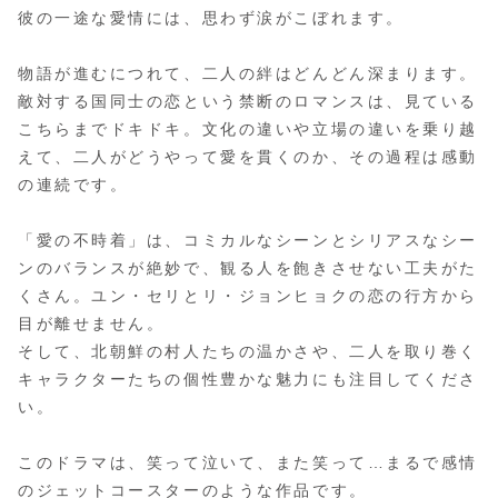
彼の一途な愛情には、思わず涙がこぼれます。
物語が進むにつれて、二人の絆はどんどん深まります。
敵対する国同士の恋という禁断のロマンスは、見ている
こちらまでドキドキ。文化の違いや立場の違いを乗り越
えて、二人がどうやって愛を貫くのか、その過程は感動
の連続です。
「愛の不時着」は、コミカルなシーンとシリアスなシー
ンのバランスが絶妙で、観る人を飽きさせない工夫がた
くさん。ユン・セリとリ・ジョンヒョクの恋の行方から
目が離せません。
そして、北朝鮮の村人たちの温かさや、二人を取り巻く
キャラクターたちの個性豊かな魅力にも注目してくださ
い。
このドラマは、笑って泣いて、また笑って…まるで感情
のジェットコースターのような作品です。