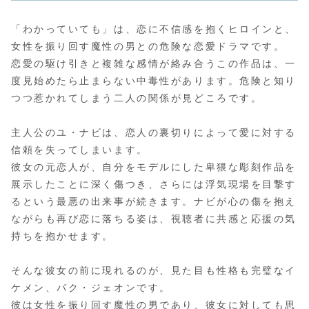
「わかっていても」は、恋に不信感を抱くヒロインと、
女性を振り回す魔性の男との危険な恋愛ドラマです。
恋愛の駆け引きと複雑な感情が絡み合うこの作品は、一
度見始めたら止まらない中毒性があります。危険と知り
つつ惹かれてしまう二人の関係が見どころです。
主人公のユ・ナビは、恋人の裏切りによって愛に対する
信頼を失ってしまいます。
彼女の元恋人が、自分をモデルにした卑猥な彫刻作品を
展示したことに深く傷つき、さらには浮気現場を目撃す
るという最悪の出来事が続きます。ナビが心の傷を抱え
ながらも再び恋に落ちる姿は、視聴者に共感と応援の気
持ちを抱かせます。
そんな彼女の前に現れるのが、見た目も性格も完璧なイ
ケメン、パク・ジェオンです。
彼は女性を振り回す魔性の男であり、彼女に対しても思