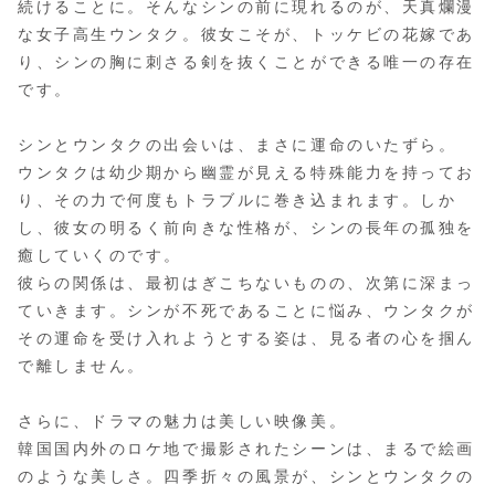
続けることに。そんなシンの前に現れるのが、天真爛漫
な女子高生ウンタク。彼女こそが、トッケビの花嫁であ
り、シンの胸に刺さる剣を抜くことができる唯一の存在
です。
シンとウンタクの出会いは、まさに運命のいたずら。
ウンタクは幼少期から幽霊が見える特殊能力を持ってお
り、その力で何度もトラブルに巻き込まれます。しか
し、彼女の明るく前向きな性格が、シンの長年の孤独を
癒していくのです。
彼らの関係は、最初はぎこちないものの、次第に深まっ
ていきます。シンが不死であることに悩み、ウンタクが
その運命を受け入れようとする姿は、見る者の心を掴ん
で離しません。
さらに、ドラマの魅力は美しい映像美。
韓国国内外のロケ地で撮影されたシーンは、まるで絵画
のような美しさ。四季折々の風景が、シンとウンタクの