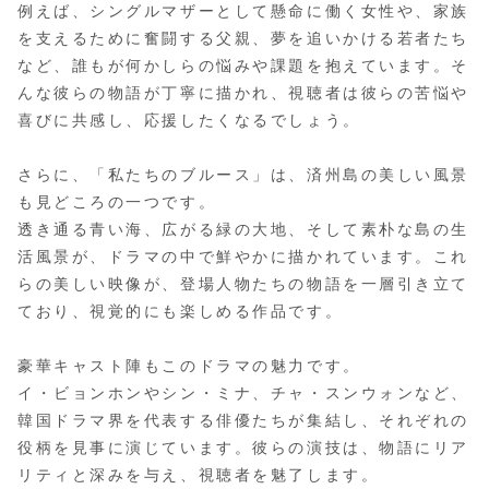
例えば、シングルマザーとして懸命に働く女性や、家族
を支えるために奮闘する父親、夢を追いかける若者たち
など、誰もが何かしらの悩みや課題を抱えています。そ
んな彼らの物語が丁寧に描かれ、視聴者は彼らの苦悩や
喜びに共感し、応援したくなるでしょう。
さらに、「私たちのブルース」は、済州島の美しい風景
も見どころの一つです。
透き通る青い海、広がる緑の大地、そして素朴な島の生
活風景が、ドラマの中で鮮やかに描かれています。これ
らの美しい映像が、登場人物たちの物語を一層引き立て
ており、視覚的にも楽しめる作品です。
豪華キャスト陣もこのドラマの魅力です。
イ・ビョンホンやシン・ミナ、チャ・スンウォンなど、
韓国ドラマ界を代表する俳優たちが集結し、それぞれの
役柄を見事に演じています。彼らの演技は、物語にリア
リティと深みを与え、視聴者を魅了します。