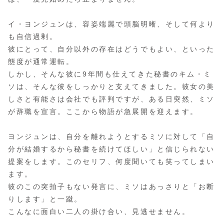
イ・ヨンジュンは、容姿端麗で頭脳明晰、そして何より
も自信過剰。
彼にとって、自分以外の存在はどうでもよい、といった
態度が通常運転。
しかし、そんな彼に9年間も仕えてきた秘書のキム・ミ
ソは、そんな彼をしっかりと支えてきました。彼女の美
しさと有能さは会社でも評判ですが、ある日突然、ミソ
が辞職を宣言。ここから物語が急展開を迎えます。
ヨンジュンは、自分を離れようとするミソに対して「自
分が結婚するから秘書を続けてほしい」と信じられない
提案をします。このセリフ、何度聞いても笑ってしまい
ます。
彼のこの突拍子もない発言に、ミソはあっさりと「お断
りします」と一蹴。
こんなに面白い二人の掛け合い、見逃せません。