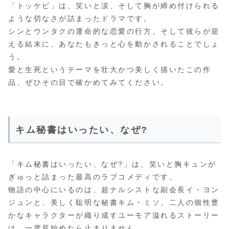
「トッケビ」は、笑いと涙、そして胸が締め付けられる
ような切なさが詰まったドラマです。
シンとウンタクの運命的な恋愛の行方、そして彼らが迎
える結末に、あなたもきっと心を動かされることでしょ
う。
愛と生死というテーマを壮大かつ美しく描いたこの作
品、ぜひその目で確かめてみてください。
キム秘書はいったい、なぜ?
「キム秘書はいったい、なぜ?」は、笑いと胸キュンが
ぎゅっと詰まった最高のラブコメディです。
物語の中心にいるのは、超ナルシストな副会長イ・ヨン
ジュンと、美しく聡明な秘書キム・ミソ。二人の個性豊
かなキャラクターが織り成すユーモア溢れるストーリー
は、一度見始めたら止まりません。