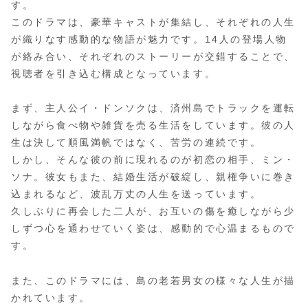
す。
このドラマは、豪華キャストが集結し、それぞれの人生
が織りなす感動的な物語が魅力です。14人の登場人物
が絡み合い、それぞれのストーリーが交錯することで、
視聴者を引き込む構成となっています。
まず、主人公イ・ドンソクは、済州島でトラックを運転
しながら食べ物や雑貨を売る生活をしています。彼の人
生は決して順風満帆ではなく、苦労の連続です。
しかし、そんな彼の前に現れるのが初恋の相手、ミン・
ソナ。彼女もまた、結婚生活が破綻し、親権争いに巻き
込まれるなど、波乱万丈の人生を送っています。
久しぶりに再会した二人が、お互いの傷を癒しながら少
しずつ心を通わせていく姿は、感動的で心温まるもので
す。
また、このドラマには、島の老若男女の様々な人生が描
かれています。