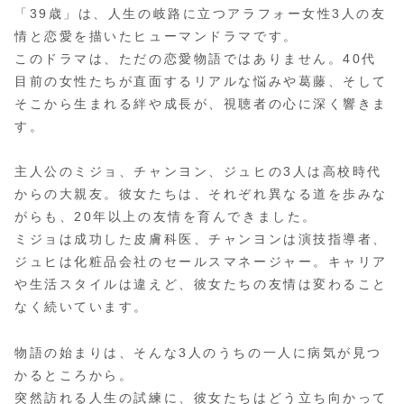
「39歳」は、人生の岐路に立つアラフォー女性3人の友
情と恋愛を描いたヒューマンドラマです。
このドラマは、ただの恋愛物語ではありません。40代
目前の女性たちが直面するリアルな悩みや葛藤、そして
そこから生まれる絆や成長が、視聴者の心に深く響きま
す。
主人公のミジョ、チャンヨン、ジュヒの3人は高校時代
からの大親友。彼女たちは、それぞれ異なる道を歩みな
がらも、20年以上の友情を育んできました。
ミジョは成功した皮膚科医、チャンヨンは演技指導者、
ジュヒは化粧品会社のセールスマネージャー。キャリア
や生活スタイルは違えど、彼女たちの友情は変わること
なく続いています。
物語の始まりは、そんな3人のうちの一人に病気が見つ
かるところから。
突然訪れる人生の試練に、彼女たちはどう立ち向かって