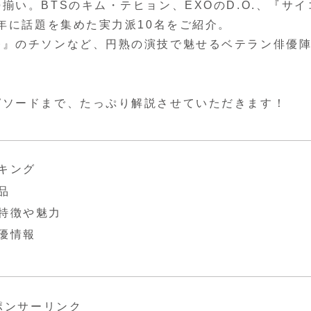
い。BTSのキム・テヒョン、EXOのD.O.、『サイ
年に話題を集めた実力派10名をご紹介。
祭』のチソンなど、円熟の演技で魅せるベテラン俳優
ピソードまで、たっぷり解説させていただきます！
キング
品
特徴や魅力
優情報
ポンサーリンク