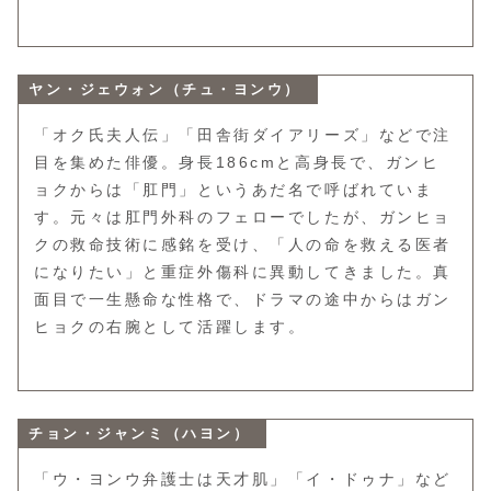
ヤン・ジェウォン（チュ・ヨンウ）
「オク氏夫人伝」「田舎街ダイアリーズ」などで注
目を集めた俳優。身長186cmと高身長で、ガンヒ
ョクからは「肛門」というあだ名で呼ばれていま
す。元々は肛門外科のフェローでしたが、ガンヒョ
クの救命技術に感銘を受け、「人の命を救える医者
になりたい」と重症外傷科に異動してきました。真
面目で一生懸命な性格で、ドラマの途中からはガン
ヒョクの右腕として活躍します。
チョン・ジャンミ（ハヨン）
「ウ・ヨンウ弁護士は天才肌」「イ・ドゥナ」など