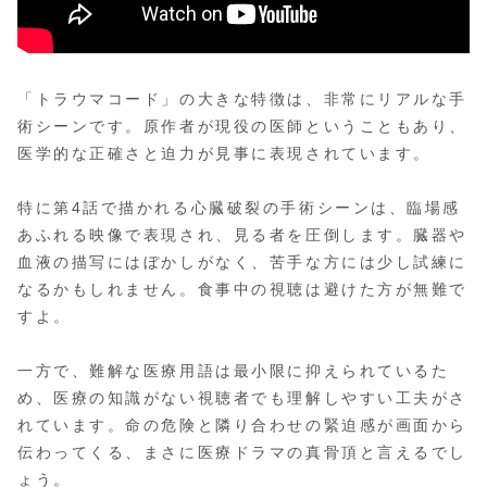
「トラウマコード」の大きな特徴は、非常にリアルな手
術シーンです。原作者が現役の医師ということもあり、
医学的な正確さと迫力が見事に表現されています。
特に第4話で描かれる心臓破裂の手術シーンは、臨場感
あふれる映像で表現され、見る者を圧倒します。臓器や
血液の描写にはぼかしがなく、苦手な方には少し試練に
なるかもしれません。食事中の視聴は避けた方が無難で
すよ。
一方で、難解な医療用語は最小限に抑えられているた
め、医療の知識がない視聴者でも理解しやすい工夫がさ
れています。命の危険と隣り合わせの緊迫感が画面から
伝わってくる、まさに医療ドラマの真骨頂と言えるでし
ょう。