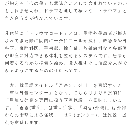
が抱える「心の傷」も意味合いとして含まれているのか
もしれませんね。ドラマを通して様々な「トラウマ」と
向き合う姿が描かれています。
具体的に「トラウマコード」とは、重症外傷患者が搬入
されてきた際に院内に一斉にコールが流れ、救急医や外
科医、麻酔科医、手術部、輸血部、放射線科など各部署
が即座に対応できる体制を整えるシステムです。患者が
到着する前から準備を始め、搬入後すぐに治療介入がで
きるようにするための仕組みです。
一方、韓国語タイトル「중증외상센터」を直訳すると
「重症外傷センター」となり、こちらはより直接的に
「重篤な外傷を専門に扱う医療施設」を意味していま
す。「중증(重症)」は重い症状、「외상(外傷)」は外部
からの衝撃による怪我、「센터(センター)」は施設・拠
点を意味します。