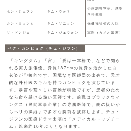
企画調整室長、感染
ホン・ジェフン
キム・ウォネ
内科教授
カン・ミョンヒ
キム・ソニョン
保健福祉省の大臣
ソ・ドンジェ
キム・ジェウォン
軍医（カメオ出演）
ペク・ガンヒョク（チュ・ジフン）
「キングダム」「宮」「愛は一本橋で」などで知ら
れる実力派俳優。身長187cmの長身を活かした白
衣姿が印象的です。国境なき医師団の出身で、天才
的な外科医スキルを持つガンヒョクを演じていま
す。暴言や荒々しい言動が特徴ですが、患者のため
なら命を懸ける熱い医師です。前職はブラックウィ
ングス（民間軍事企業）の専属医師で、銃の扱いか
らヘリの操縦まで多才な腕前を披露します。チュ・
ジフンの医療ドラマ出演は「メディカルトップチー
ム」以来約10年ぶりとなります。