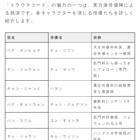
「トラウマコード」の魅力の一つは、実力派俳優陣によ
る熱演です。各キャラクターを演じる俳優たちを詳しく
紹介します。
役名
俳優名
役柄
天才外傷外科医、重
ペク・ガンヒョク
チュ・ジフン
症外傷センター教授
肛門科から移ってき
ヤン・ジェウォン
チュ・ヨンウ
たフェロー（専門
医）
重症外傷科の経験豊
チョン・ジャンミ
ハヨン
富な看護師
麻酔科レジデント4
パク・ギョンウォン
チョン・ジェグァン
年目
肛門外科教授、ジェ
ハン・ユリム
ユン・ギョンホ
ウォンの元上司
ハングク大学病院の
チェ・ジョウン
キム・ウィソン
院長