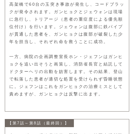
高架橋で60台の玉突き事故が発生し、コードブラッ
クが発令されます。ガンヒョクとジェウォンは現場
に急行し、トリアージ（患者の重症度による優先順
位付け）を行います。ジェウォンは腹部に鉄パイプ
が貫通した患者を、ガンヒョクは腹部が破裂した少
年を担当し、それぞれ命を救うことに成功。
一方、病院の企画調整室長ホン・ジェフンはガンヒ
ョクを追い出そうと画策し、消防省長官と結託して
ドクターヘリの出動を妨害します。その結果、登山
で転落した患者が適切な処置を受けられず昏睡状態
に。ジェフンはこれをガンヒョクの治療ミスとして
責めますが、ガンヒョクは反撃に出ます。
【第7話～第8話（最終回）】