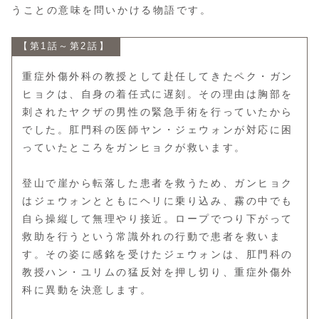
うことの意味を問いかける物語です。
【第1話～第2話】
重症外傷外科の教授として赴任してきたペク・ガン
ヒョクは、自身の着任式に遅刻。その理由は胸部を
刺されたヤクザの男性の緊急手術を行っていたから
でした。肛門科の医師ヤン・ジェウォンが対応に困
っていたところをガンヒョクが救います。
登山で崖から転落した患者を救うため、ガンヒョク
はジェウォンとともにヘリに乗り込み、霧の中でも
自ら操縦して無理やり接近。ロープでつり下がって
救助を行うという常識外れの行動で患者を救いま
す。その姿に感銘を受けたジェウォンは、肛門科の
教授ハン・ユリムの猛反対を押し切り、重症外傷外
科に異動を決意します。