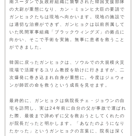
南スーダンで反政府組織に襲撃された韓国支援部隊
の大尉が重態になり、カン・ミョンヒ大臣の要請で
ガンヒョクたちは現地へ向かいます。現地の施設で
は適切な治療ができず、ガンヒョクは以前所属して
いた民間軍事組織「ブラックウィングズ」の拠点に
向かい、そこで手術を実施。無事に患者を救うこと
ができました。
韓国に戻ったガンヒョクは、ソウルでの大規模火災
現場で活躍するユリム教授を助けに行きますが、二
次爆発に巻き込まれ自身が重態に。今度はジェウォ
ンが師匠の命を救うという成長を見せます。
最終的に、ガンヒョクは病院長チェ・ジョウンの自
宅を訪問し、実は24年前に自分の父が事故で運ばれ
た際、最後まで諦めずに父を救おうとしてくれたの
が院長だったと明かします。「あなたのようになり
たかった」というガンヒョクの言葉に、院長は深く