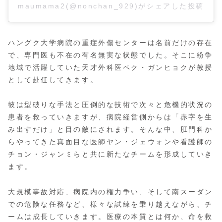
maumama2(@nonchan_929)がシェアした投稿
ハングク大学病院の重症外傷センターは名前だけの存在
で、専門医も不在の有名無実な状態でした。そこに紛争
地域で活躍していた天才外科医ペク・ガンヒョクが教授
として赴任してきます。
彼は型破りな手法と圧倒的な技術で次々と危機的状況の
患者を救っていきますが、病院経営側からは「赤字を生
み出すだけ」と目の敵にされます。そんな中、肛門科か
らやってきた真面目な医師ヤン・ジェウォンや看護師の
チョン・ジャンミらと共に新たなチームを形成していき
ます。
大規模事故対応、病院内の権力争い、そして南スーダン
での危険な任務など、様々な試練を乗り越えながら、チ
ームは成長していきます。医療の本質とは何か、命を救