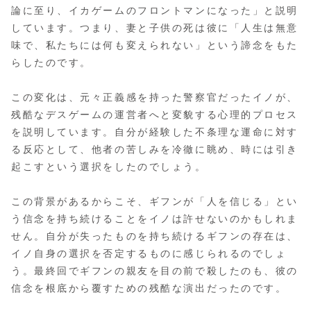
論に至り、イカゲームのフロントマンになった」と説明
しています。つまり、妻と子供の死は彼に「人生は無意
味で、私たちには何も変えられない」という諦念をもた
らしたのです。
この変化は、元々正義感を持った警察官だったイノが、
残酷なデスゲームの運営者へと変貌する心理的プロセス
を説明しています。自分が経験した不条理な運命に対す
る反応として、他者の苦しみを冷徹に眺め、時には引き
起こすという選択をしたのでしょう。
この背景があるからこそ、ギフンが「人を信じる」とい
う信念を持ち続けることをイノは許せないのかもしれま
せん。自分が失ったものを持ち続けるギフンの存在は、
イノ自身の選択を否定するものに感じられるのでしょ
う。最終回でギフンの親友を目の前で殺したのも、彼の
信念を根底から覆すための残酷な演出だったのです。