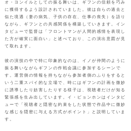
オ・ヨンイルとしての振る舞いは、ギフンの信頼を巧み
に獲得するよう設計されていました。彼は自らの過去と
似た境遇（妻の病気、子供の存在、仕事の喪失）を語り
ながら、ギフンとの共感関係を構築していきます。イン
タビューで監督は「フロントマンが人間的感情を表現し
た方が確実に面白い」と述べており、この演出意図が見
て取れます。
彼の演技の中で特に印象的なのは、イノが仲間のように
振る舞いながらギフンの作戦会議に参加するシーンで
す。運営側の情報を持ちながら参加者側のふりをすると
いう二重スパイ的な立場で、時にはギフンの計画を微妙
に誘導したり妨害したりする様子は、視聴者だけが知る
緊張感を生み出しています。イ・ビョンホンはインタビ
ューで「視聴者と隠密な約束をした状態で作品中に微妙
な感じを隠密に与える方式がポイント」と説明していま
す。