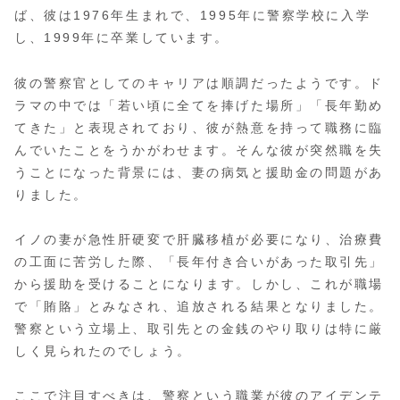
ば、彼は1976年生まれで、1995年に警察学校に入学
し、1999年に卒業しています。
彼の警察官としてのキャリアは順調だったようです。ド
ラマの中では「若い頃に全てを捧げた場所」「長年勤め
てきた」と表現されており、彼が熱意を持って職務に臨
んでいたことをうかがわせます。そんな彼が突然職を失
うことになった背景には、妻の病気と援助金の問題があ
りました。
イノの妻が急性肝硬変で肝臓移植が必要になり、治療費
の工面に苦労した際、「長年付き合いがあった取引先」
から援助を受けることになります。しかし、これが職場
で「賄賂」とみなされ、追放される結果となりました。
警察という立場上、取引先との金銭のやり取りは特に厳
しく見られたのでしょう。
ここで注目すべきは、警察という職業が彼のアイデンテ