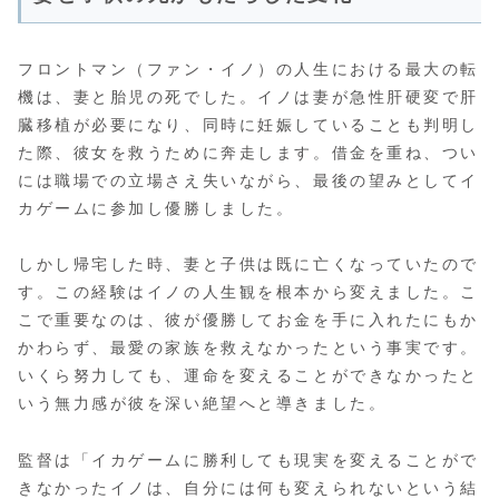
フロントマン（ファン・イノ）の人生における最大の転
機は、妻と胎児の死でした。イノは妻が急性肝硬変で肝
臓移植が必要になり、同時に妊娠していることも判明し
た際、彼女を救うために奔走します。借金を重ね、つい
には職場での立場さえ失いながら、最後の望みとしてイ
カゲームに参加し優勝しました。
しかし帰宅した時、妻と子供は既に亡くなっていたので
す。この経験はイノの人生観を根本から変えました。こ
こで重要なのは、彼が優勝してお金を手に入れたにもか
かわらず、最愛の家族を救えなかったという事実です。
いくら努力しても、運命を変えることができなかったと
いう無力感が彼を深い絶望へと導きました。
監督は「イカゲームに勝利しても現実を変えることがで
きなかったイノは、自分には何も変えられないという結