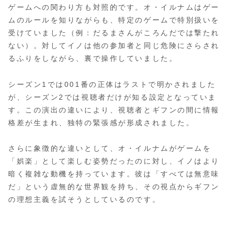
ゲームへの関わり方も対照的です。オ・イルナムはゲー
ムのルールを知りながらも、特定のゲームで特別扱いを
受けていました（例：だるまさんがころんだでは撃たれ
ない）。対してイノは他の参加者と同じ危険にさらされ
るふりをしながら、裏で操作していました。
シーズン1では001番の正体はラストで明かされました
が、シーズン2では視聴者だけが知る設定となっていま
す。この演出の違いにより、視聴者とギフンの間に情報
格差が生まれ、独特の緊張感が形成されました。
さらに象徴的な違いとして、オ・イルナムがゲームを
「娯楽」として楽しむ姿勢だったのに対し、イノはより
暗く複雑な動機を持っています。彼は「すべては無意味
だ」という虚無的な世界観を持ち、その視点からギフン
の理想主義を試そうとしているのです。