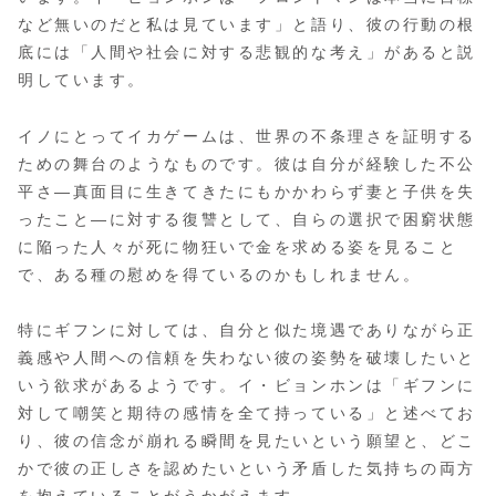
など無いのだと私は見ています」と語り、彼の行動の根
底には「人間や社会に対する悲観的な考え」があると説
明しています。
イノにとってイカゲームは、世界の不条理さを証明する
ための舞台のようなものです。彼は自分が経験した不公
平さ—真面目に生きてきたにもかかわらず妻と子供を失
ったこと—に対する復讐として、自らの選択で困窮状態
に陥った人々が死に物狂いで金を求める姿を見ること
で、ある種の慰めを得ているのかもしれません。
特にギフンに対しては、自分と似た境遇でありながら正
義感や人間への信頼を失わない彼の姿勢を破壊したいと
いう欲求があるようです。イ・ビョンホンは「ギフンに
対して嘲笑と期待の感情を全て持っている」と述べてお
り、彼の信念が崩れる瞬間を見たいという願望と、どこ
かで彼の正しさを認めたいという矛盾した気持ちの両方
を抱えていることがうかがえます。