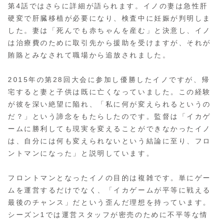
第4話ではさらに詳細が語られます。イノの妻は急性肝
硬変で肝臓移植が必要になり、検査中に妊娠が判明しま
した。妻は「死んでも赤ちゃんを産む」と決意し、イノ
は治療費のために取引先から援助を受けますが、それが
賄賂とみなされて職場から追放されました。
2015年の第28回大会に参加し優勝したイノですが、帰
宅すると妻と子供は既に亡くなっていました。この経験
が彼を深い絶望に陥れ、「私に何が変えられるというの
だ？」という諦念をもたらしたのです。監督は「イカゲ
ームに勝利しても現実を変えることができなかったイノ
は、自分には何も変えられないという結論に至り、フロ
ントマンになった」と説明しています。
フロントマンとなったイノの目的は複雑です。単にゲー
ムを運営するだけでなく、「イカゲームが平等に戦える
最後のチャンス」だという歪んだ理想を持っています。
シーズン1では運営スタッフが密売のために不平等な情