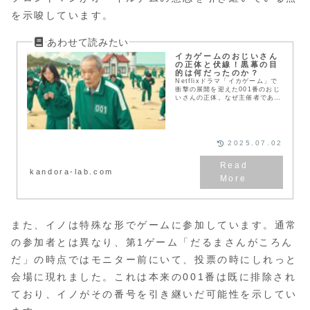
を示唆しています。
イカゲームのおじいさん
の正体と伏線！黒幕の目
的は何だったのか？
Netflixドラマ「イカゲーム」で
衝撃の展開を迎えた001番のおじ
いさんの正体。なぜ主催者であり
ながらゲームに参加したのか？そ
の目的や伏線を徹底解説。多くの
視聴者が見逃した細かな伏線か
ら、最後の死亡説の真相まで完全
網羅。
2025.07.02
kandora-lab.com
また、イノは特殊な形でゲームに参加しています。通常
の参加者とは異なり、第1ゲーム「だるまさんがころん
だ」の時点ではモニター前にいて、投票の時にしれっと
会場に現れました。これは本来の001番は既に排除され
ており、イノがその番号を引き継いだ可能性を示してい