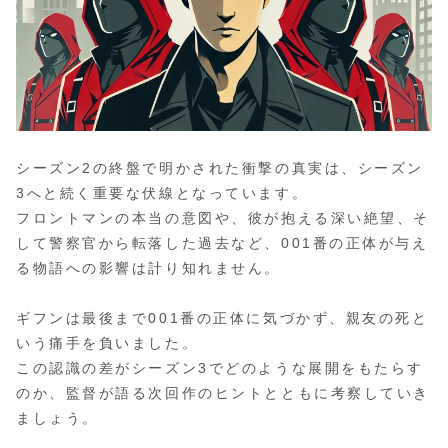
シーズン2の終盤で明かされた衝撃の真実は、シーズン
3へと続く重要な伏線となっています。
フロントマンの本当の意図や、彼が抱える深い絶望、そ
して警察官から転落した過去など、001番の正体が与え
る物語への影響は計り知れません。
ギフンは最後まで001番の正体に気づかず、親友の死と
いう痛手を負いました。
この認識の差がシーズン3でどのような展開をもたらす
のか、監督が語る次回作のヒントとともに考察していき
ましょう。