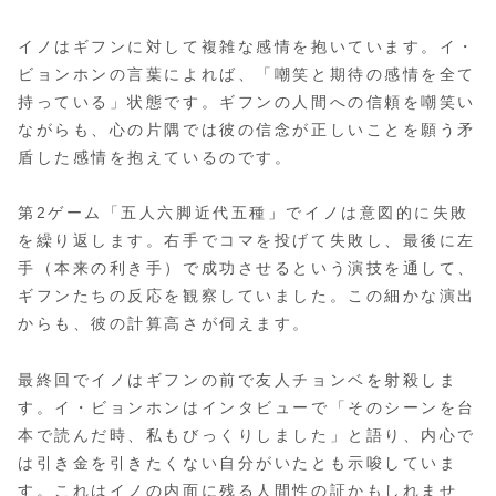
イノはギフンに対して複雑な感情を抱いています。イ・
ビョンホンの言葉によれば、「嘲笑と期待の感情を全て
持っている」状態です。ギフンの人間への信頼を嘲笑い
ながらも、心の片隅では彼の信念が正しいことを願う矛
盾した感情を抱えているのです。
第2ゲーム「五人六脚近代五種」でイノは意図的に失敗
を繰り返します。右手でコマを投げて失敗し、最後に左
手（本来の利き手）で成功させるという演技を通して、
ギフンたちの反応を観察していました。この細かな演出
からも、彼の計算高さが伺えます。
最終回でイノはギフンの前で友人チョンベを射殺しま
す。イ・ビョンホンはインタビューで「そのシーンを台
本で読んだ時、私もびっくりしました」と語り、内心で
は引き金を引きたくない自分がいたとも示唆していま
す。これはイノの内面に残る人間性の証かもしれませ