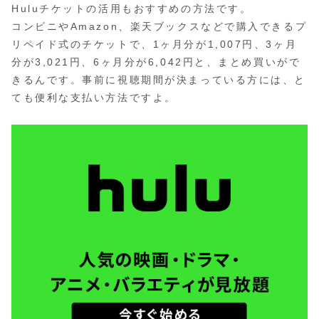
Huluチケットの活用もおすすめの方法です。
コンビニやAmazon、楽天ブックスなどで購入できるプ
リペイド式のチケットで、1ヶ月分が1,007円、3ヶ月
分が3,021円、6ヶ月分が6,042円と、まとめ買いがで
きるんです。事前に視聴期間が決まっている方には、と
ても便利な支払い方法ですよ。