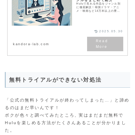
ンルをまとめて紹介
Huluで見れる作品をジャンル別
に徹底解説！韓国ドラマ・アニ
メ・映画など14万本以上の豊富
なコンテンツを、月額1,026円で
楽しめます。ハリーポッター全8
作品の見放題やディズニープラス
とのお得なセットプランなど、知
って得する情報も網羅。
2025.05.30
kandora-lab.com
無料トライアルができない対処法
「公式の無料トライアルが終わってしまった…」と諦め
るのはまだ早いんです！
ボクが色々と調べてみたところ, 実はまだまだ無料で
Huluを楽しめる方法がたくさんあることが分かりまし
た。