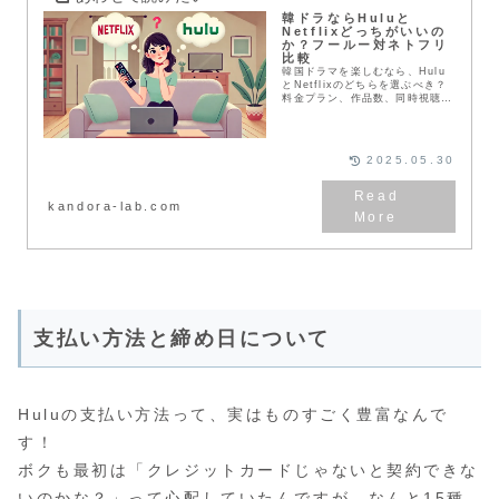
韓ドラならHuluと
Netflixどっちがいいの
か？フールー対ネトフリ
比較
韓国ドラマを楽しむなら、Hulu
とNetflixのどちらを選ぶべき？
料金プラン、作品数、同時視聴台
数、画質、ダウンロード機能な
ど、両サービスを実際に使用して
いる筆者が徹底比較。あなたに合
ったサービスが必ず見つかりま
2025.05.30
す。
kandora-lab.com
支払い方法と締め日について
Huluの支払い方法って、実はものすごく豊富なんで
す！
ボクも最初は「クレジットカードじゃないと契約できな
いのかな？」って心配していたんですが、なんと15種