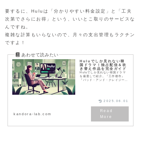
要するに、Huluは「分かりやすい料金設定」と「工夫
次第でさらにお得」という、いいとこ取りのサービスな
んですね。
複雑な計算もいらないので、月々の支出管理もラクチン
ですよ！
Huluでしか見れない韓
国ドラマ！独占配信＆吹
き替え作品を完全ガイド
Huluでしか見れない韓国ドラマ
を厳選して紹介。『工作都市』
『バッド・アンド・クレイジー』
など話題の独占配信作品から、
『トッケビ』『夫婦の世界』など
人気の吹き替え作品まで徹底解
説。月額料金や同時視聴数など、
サービスの特徴も詳しく紹介しま
2025.06.01
す。
kandora-lab.com