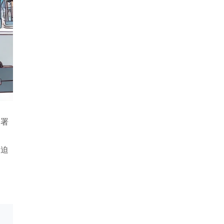
部署
に迫